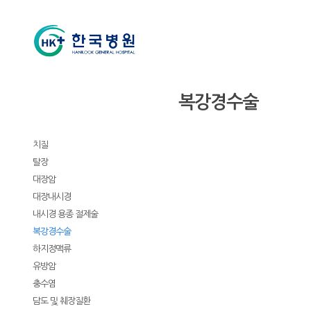
외과
복강경수술
소개
클리닉
치질
탈장
대장암
대장내시경
내시경 용종 절제술
복강경수술
하지정맥류
유방암
충수염
담도 및 췌장질환