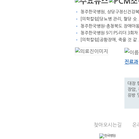
•
청주한국병원, 상당구정신건강복
•
[의학칼럼]당뇨병 관리, 혈당 숫.
•
청주한국병원-충청북도 장애아동·
•
청주한국병원 9기 PS리더 3회차.
•
[의학칼럼]공황장애, 죽을 것 같.
진료과
대장.
장암,
유방 
찾아오시는길
온