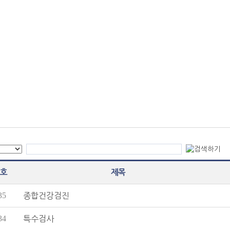
호
제목
35
종합건강검진
34
특수검사