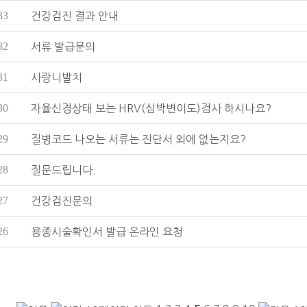
33
건강검진 결과 안내
32
서류 발급문의
31
사랑니발치
30
자율신경상태 보는 HRV(심박변이도)검사 하시나요?
29
질병코드 나오는 서류는 진단서 외에 없는지요?
28
질문드립니다.
27
건강검진문의
26
용종시술확인서 발급 온라인 요청