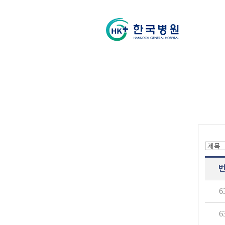
번
6
6